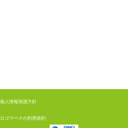
2018/11/12
新電力バンク「
千代田中央支部
」独自Webがオー
プンしました
2018/08/23
新電力バンク「
東日本橋支部
」独自Webがオープ
ンしました
2018/07/24
新電力バンク「
富山高岡支部
」独自Webがオープ
ンしました
2018/06/21
新電力バンク「
和歌山中央支部
」独自Webがオー
プンしました
2018/06/19
新電力バンク「
東京足立中央支部
」独自Webがオ
ープンしました
2018/06/19 関西電力料金値下に伴い、「電気料金シミュレー
ション」への反映を行いました。
2018/05/01
新電力バンク「
出雲支部
」独自Webがオープンし
ました
2018/04/10
新電力バンク「
尾張一宮支部
」独自Webがオープ
ンしました
個人情報保護方針
2018/04/10
新電力バンク「
豊橋支部
」独自Webがオープンし
ました
2018/03/01
新電力バンク「
札幌中央支部
」がホームページを
ロゴマークの利用規約
リニューアルしました。