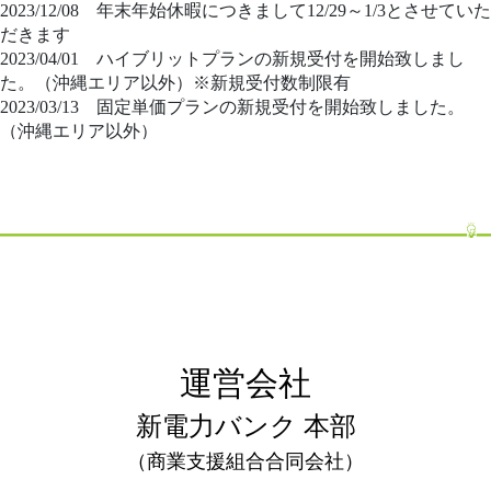
2023/12/08 年末年始休暇につきまして12/29～1/3とさせていた
だきます
2023/04/01 ハイブリットプランの新規受付を開始致しまし
た。（沖縄エリア以外）※新規受付数制限有
2023/03/13 固定単価プランの新規受付を開始致しました。
（沖縄エリア以外）
2022/12/09 年末年始休業のお知らせ：2022年12月29日～2023
年1月3日まで休業致します。
2022/08/19
9月1日より見直しされる最終保障供給とは⁉
2022/08/10
【経済産業省】「一般送配電事業者9社から最終保
障供給約款の変更届出を受理」実質値上げとなる
2022/08/08
夏季休業のお知らせ 【期間】8月11日（木）～8
月15日（月）
2022/06/30
【経済産業省】最終保障供給料金の在り方につい
て
2022/06/09 弊社ホームページリニューアル
運営会社
2022/06/09 PPA（TPO）サービスの提供を開始致しました
2022/05/31
【経済産業省】最終保障供給料金の在り方につい
新電力バンク 本部
て（第73回制度設計専門会合）
（商業支援組合合同会社）
2022/04/30
【本部レポート】電気料金の値上りと今後の展望