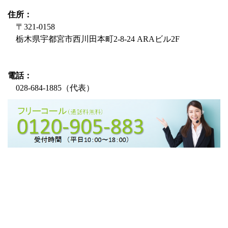
2022/04/21
【経済産業省】最終保障供給料金の在り方につい
て（第72回制度設計専門会合）
住所：
2022/03/24
【経済産業省】最終保障供給料金の在り方につい
〒321-0158
て（第71回制度設計専門会合）
栃木県宇都宮市西川田本町2-8-24 ARAビル2F
2021/12/02
本社移転及び宇都宮市役所前店の閉店のおしらせ
2021/07/30 夏季休暇につきまして8/13～8/16とさせていただき
ます
電話：
2021/07/21
【環境ビジネスオンライン】2030年度の電源構
028-684-1885（代表）
成、再エネ約36～38％・非化石計6割に 経産省素案
2021/03/18
新電力バンク「
根室支部
」独自Webがオープンし
ました
2021/03/16
新電力バンク「
佐世保支部
」独自Webがオープン
しました
2021/02/16
新電力バンク「
名古屋瑞穂支部
」独自Webがオー
プンしました
2021/01/12
第５次加盟店募集を開始致します。
2019/04/15 【ご注意】GW10連休に伴い、低圧お申込/切替の
場合通常より時間を要します
2019/04/12 新電力バンクWebサイトをリニューアルしました
2019/04/12
新電力バンク「
栃木中央支部
」独自Webがオープ
ンしました